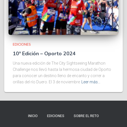
EDICIONES
10ª Edición – Oporto 2024
Una nueva edición de The City Sightseeing Marathon
Challenge nos llevó hasta la hermosa ciudad de Oporto
para conocer un destino lleno de encanto y correr a
orillas del río Duero. El 3 de noviembre
Leer más…
INICIO
EDICIONES
SOBRE EL RETO